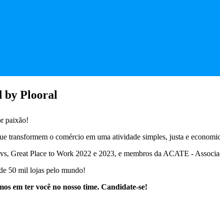
d by Plooral
or paixão!
que transformem o comércio em uma atividade simples, justa e economi
s, Great Place to Work 2022 e 2023, e membros da ACATE - Associaçã
de 50 mil lojas pelo mundo!
mos em ter você no nosso time. Candidate-se!