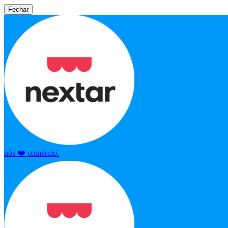
Fechar
nós ❤️ comércio.