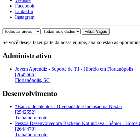
Website
Facebook
LinkedIn
Instagram
Se você deseja fazer parte da nossa equipe, abaixo estão as oportunid
Administrativo
Jovem Aprendiz - Suporte de T.I - Híbrido em Florianópolis
[2645666]
Florianópolis, SC
Desenvolvimento
*Banco de talentos - Diversidade e Inclusão na Nextar
[2542552]
Trabalho remoto
Pessoa Desenvolvedora Backend Kotlin/Java - Sênior - Home 
[2644479]
Trabalho remoto